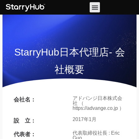
StarryHub日本代理店- 会
社概要
アドバンジ日本株式会
会社名：
社 （
https://advange.co.jp ）
2017年1月
設 立：
代表取締役社長 : Eric
代表者：
Guo